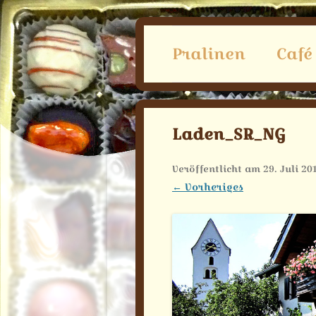
die Chocolaterie am Ammersee
SchokoSphäre
Pralinen
Café
Café
Laden_SR_NG
Ver
Veröffentlicht am
29. Juli 20
← Vorheriges