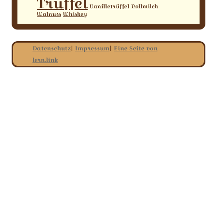
Trüffel
Vanilletrüffel
Vollmilch
Walnuss
Whiskey
Datenschutz
|
Impressum
|
Eine Seite von
lern.link