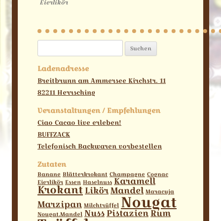
Eierlikör
Suchen
nach:
Ladenadresse
Breitbrunn am Ammersee Kirchstr. 11
82211 Herrsching
Veranstaltungen / Empfehlungen
Ciao Cacao live erleben!
BUFFZACK
Telefonisch Backwaren vorbestellen
Zutaten
Banane
Blätterkrokant
Champagne
Cognac
Karamell
Eierlikör
Essen
Haselnuss
Krokant
Likör
Mandel
Maracuja
Nougat
Marzipan
Milchtrüffel
Nuss
Pistazien
Rum
Nougat.Mandel