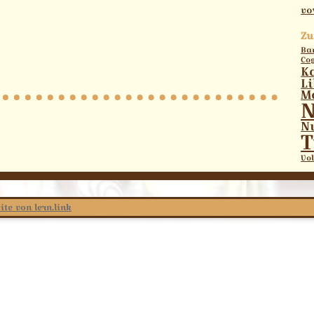
vo
Zu
Ba
Co
K
L
M
N
N
T
Vol
ite von lern.link