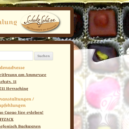
hlung
chen
ch:
denadresse
eitbrunn am Ammersee
rchstr. 11
211 Herrsching
ranstaltungen /
pfehlungen
ao Cacao live erleben!
FFZACK
lefonisch Backwaren