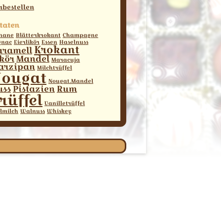
rbestellen
taten
nane
Blätterkrokant
Champagne
gnac
Eierlikör
Essen
Haselnuss
Krokant
aramell
ikör
Mandel
Maracuja
arzipan
Milchtrüffel
ougat
Nougat.Mandel
uss
Pistazien
Rum
rüffel
Vanilletrüffel
lmilch
Walnuss
Whiskey