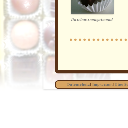
Haselnussnougatmond
Datenschutz
|
Impressum
|
Eine Se