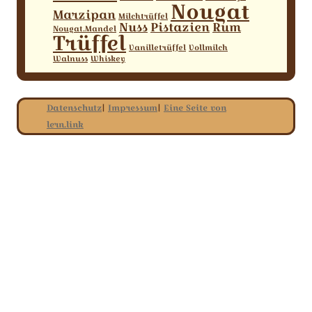
Nougat
Marzipan
Milchtrüffel
Nuss
Pistazien
Rum
Nougat.Mandel
Trüffel
Vanilletrüffel
Vollmilch
Walnuss
Whiskey
Datenschutz
|
Impressum
|
Eine Seite von
lern.link