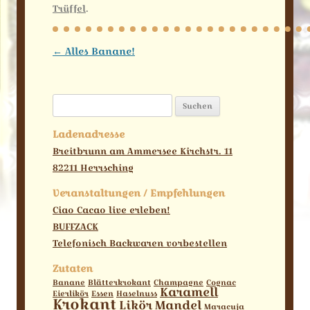
Trüffel
.
Beitragsnavigation
←
Alles Banane!
Suchen
nach:
Ladenadresse
Breitbrunn am Ammersee Kirchstr. 11
82211 Herrsching
Veranstaltungen / Empfehlungen
Ciao Cacao live erleben!
BUFFZACK
Telefonisch Backwaren vorbestellen
Zutaten
Banane
Blätterkrokant
Champagne
Cognac
Karamell
Eierlikör
Essen
Haselnuss
Krokant
Likör
Mandel
Maracuja